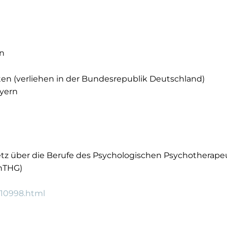
n
n (verliehen in der Bundesrepublik Deutschland)
yern
etz über die Berufe des Psychologischen Psychotherap
hTHG)
110998.html