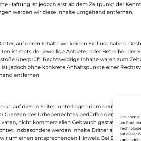
che Haftung ist jedoch erst ab dem Zeitpunkt der Kennt
gen werden wir diese Inhalte umgehend entfernen.
tter, auf deren Inhalte wir keinen Einfluss haben. Des
en ist stets der jeweilige Anbieter oder Betreiber der 
stöße überprüft. Rechtswidrige Inhalte waren zum Zeitp
en ist jedoch ohne konkrete Anhaltspunkte einer Recht
hend entfernen.
Werke auf diesen Seiten unterliegen dem deutschen Urhe
r Grenzen des Urheberrechtes bedürfen der schriftliche
Um Ihnen ei
ivaten, nicht kommerziellen Gebrauch gestattet. Soweit 
um Gerätein
Technologie
chtet. Insbesondere werden Inhalte Dritter als solche g
auf dieser W
wir um einen entsprechenden Hinweis. Bei Bekanntwer
zurückziehs