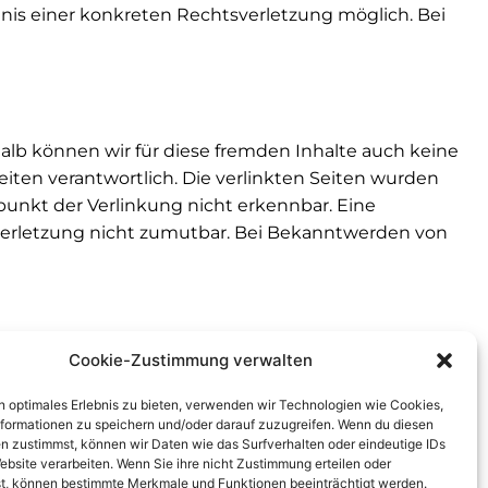
nis einer konkreten Rechtsverletzung möglich. Bei
halb können wir für diese fremden Inhalte auch keine
Seiten verantwortlich. Die verlinkten Seiten wurden
unkt der Verlinkung nicht erkennbar. Eine
sverletzung nicht zumutbar. Bei Bekanntwerden von
Cookie-Zustimmung verwalten
berrecht. Die Vervielfältigung, Bearbeitung,
n Zustimmung des jeweiligen Autors bzw. Erstellers.
n optimales Erlebnis zu bieten, verwenden wir Technologien wie Cookies,
die Inhalte auf dieser Seite nicht vom Betreiber
formationen zu speichern und/oder darauf zuzugreifen. Wenn du diesen
n zustimmst, können wir Daten wie das Surfverhalten oder eindeutige IDs
ekennzeichnet. Sollten Sie trotzdem auf eine
ebsite verarbeiten. Wenn Sie ihre nicht Zustimmung erteilen oder
den von Rechtsverletzungen werden wir derartige
t, können bestimmte Merkmale und Funktionen beeinträchtigt werden.