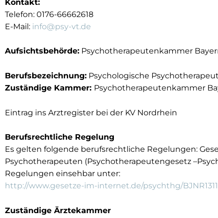
Kontakt:
Telefon: 0176-66662618
E-Mail:
info@psy-vt.de
Aufsichtsbehörde:
Psychotherapeutenkammer Bayer
Berufsbezeichnung:
Psychologische Psychotherapeute
Zuständige Kammer:
Psychotherapeutenkammer Ba
Eintrag ins Arztregister bei der KV Nordrhein
Berufsrechtliche Regelung
Es gelten folgende berufsrechtliche Regelungen: Ges
Psychotherapeuten (Psychotherapeutengesetz –Psyc
Regelungen einsehbar unter:
http://www.gesetze-im-internet.de/psychthg/BJNR131
Zuständige Ärztekammer